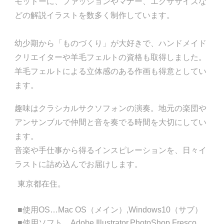
モットーに、ファッションやマナー、エクササイズな
どの解説イラストを数多く制作しています。
幼少期から「ものづくり」が大好きで、ハンドメイド
クリエイターや羊毛フェルトの資格も取得しました。
羊毛フェルトによる立体感のある作画も得意としてい
ます。
趣味はクラシカルサクソフォンの演奏。地元の楽団
や
アンサンブル
で仲間と音を奏でる時間を大切にしてい
ます。
音楽や手仕事から得るインスピレーションを、日々イ
ラストに詰め込んでお届けします。
東京都在住。
■使用OS…Mac OS（メイン）,Windows10（サブ）
■使用ソフト…Adobe Illustrator,PhotoShop,Fresco